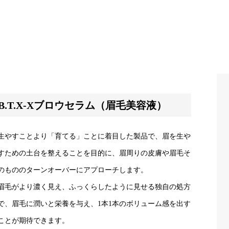
B.T.X-Xブロウセラム（眉毛美容液）
生やすことより「育てる」ことに着目した製品で、眉を生や
すための土台を整えることを目的に、眉周りの皮膚や眉毛そ
のもののターンオーバーにアプローチします。
眉毛がより濃く見え、ふっくらしたように見せる独自の処方
で、眉毛に潤いと栄養を与え、1本1本のボリューム感を出す
ことが期待できます。