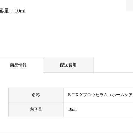
容量：10ml
商品情報
配送費用
名称
B.T.X-Xブロウセラム（ホームケ
内容量
10ml