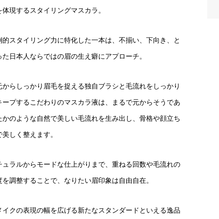
を体現するスタイリングマスカラ。
倒的スタイリング力に特化した一本は、不揃い、下向き、と
った日本人ならではの眉の生え癖にアプローチ。
元からしっかり眉毛を捉える独自ブラシと毛流れをしっかり
キープするこだわりのマスカラ液は、まるで元からそうであ
たかのような自然で美しい毛流れを生み出し、骨格や顔立ち
で美しく整えます。
チュラルからモードな仕上がりまで、重ねる回数や毛流れの
度を調整することで、なりたい眉印象は自由自在。
メイクの表現の幅を広げる新たなスタンダードといえる逸品