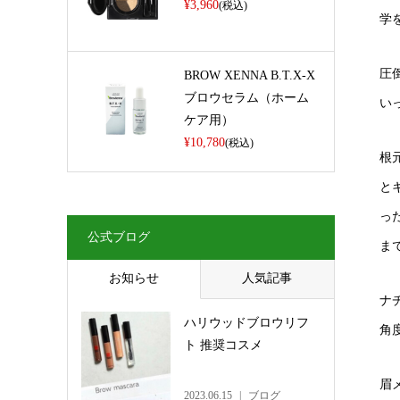
¥3,960
(税込)
学
圧
BROW XENNA B.T.X-X
ブロウセラム（ホーム
い
ケア用）
¥10,780
(税込)
根
と
っ
公式ブログ
ま
お知らせ
人気記事
ナ
ハリウッドブロウリフ
角
ト 推奨コスメ
眉
2023.06.15
ブログ